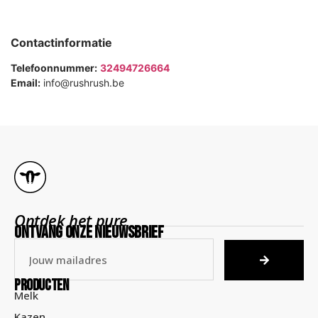
Contactinformatie
Telefoonnummer:
32494726664
Email:
info@rushrush.be
Ontdek het pure
ontvang onze nieuwsbrief
Producten
Melk
Kazen